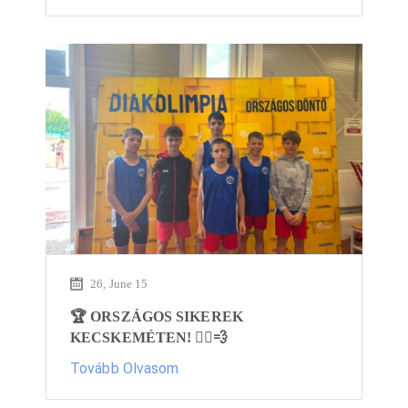
26, June 15
🏆 ORSZÁGOS SIKEREK
KECSKEMÉTEN! 🏃‍♂️💨
Tovább Olvasom