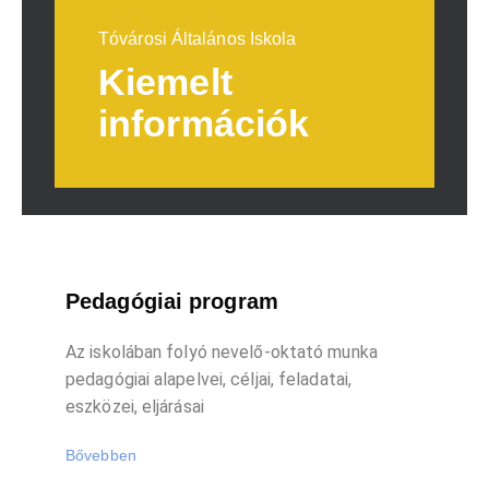
Tóvárosi Általános Iskola
Kiemelt
információk
Pedagógiai program
Az iskolában folyó nevelő-oktató munka
pedagógiai alapelvei, céljai, feladatai,
eszközei, eljárásai
Bővebben