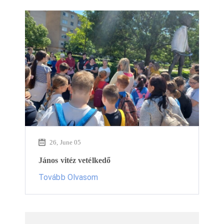
26, June 05
János vitéz vetélkedő
Tovább Olvasom