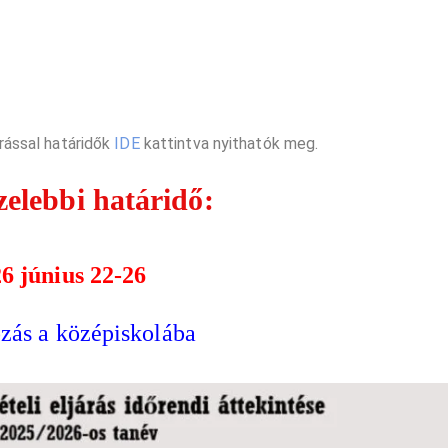
árással határidők
IDE
kattintva nyithatók meg.
zelebbi határidő:
6 június 22-26
zás a középiskolába