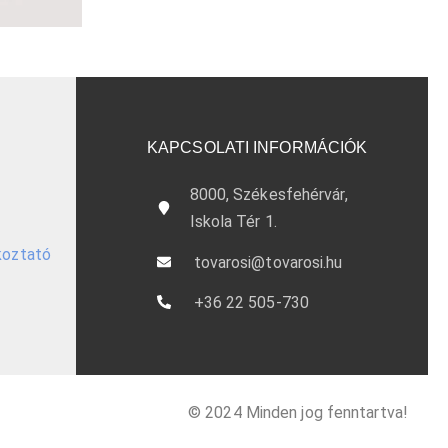
KAPCSOLATI INFORMÁCIÓK
8000, Székesfehérvár,
Iskola Tér 1.
ékoztató
tovarosi@tovarosi.hu
+36 22 505-730
© 2024 Minden jog fenntartva!