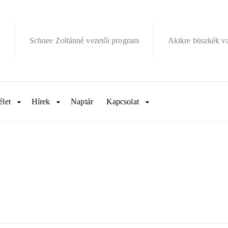
Schnee Zoltánné vezetői program
Akikre büszkék v
élet
Hírek
Naptár
Kapcsolat