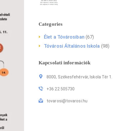
Categories
Élet a Tóvárosiban
(67)
Tóvárosi Általános Iskola
(98)
Kapcsolati információk
8000, Székesfehérvár, Iskola Tér 1.
+36 22 505730
tovarosi@tovarosi.hu