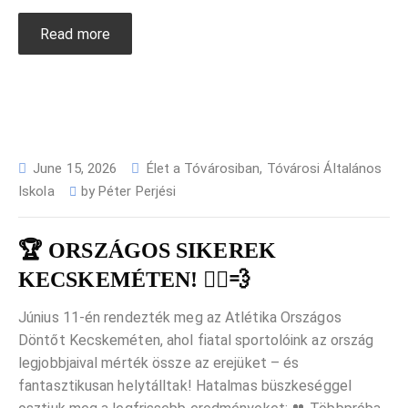
Read more
June 15, 2026
Élet a Tóvárosiban
,
Tóvárosi Általános
Iskola
by
Péter Perjési
🏆 ORSZÁGOS SIKEREK
KECSKEMÉTEN! 🏃‍♂️💨
Június 11-én rendezték meg az Atlétika Országos
Döntőt Kecskeméten, ahol fiatal sportolóink az ország
legjobbjaival mérték össze az erejüket – és
fantasztikusan helytálltak! Hatalmas büszkeséggel