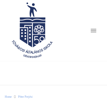
Home
Péter Perjési