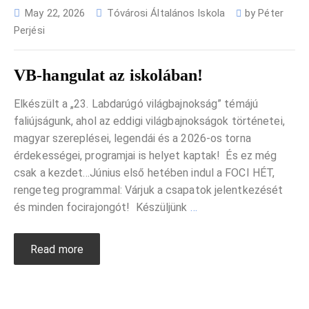
May 22, 2026
Tóvárosi Általános Iskola
by
Péter
Perjési
VB-hangulat az iskolában!
Elkészült a „23. Labdarúgó világbajnokság” témájú
faliújságunk, ahol az eddigi világbajnokságok történetei,
magyar szereplései, legendái és a 2026-os torna
érdekességei, programjai is helyet kaptak! És ez még
csak a kezdet…Június első hetében indul a FOCI HÉT,
rengeteg programmal: Várjuk a csapatok jelentkezését
és minden focirajongót! Készüljünk
…
Read more