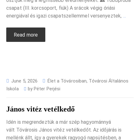
osztjuk meg a legfrissebb eredményeket: 👥 Többpróba
csapat (III. korcsoport, fiúk) A srácok végig óriási
energiával és igazi csapatszellemmel versenyeztek,
…
Read more
June 5, 2026
Élet a Tóvárosiban
,
Tóvárosi Általános
Iskola
by
Péter Perjési
János vitéz vetélkedő
Idén is megrendeztük a már szép hagyománnyá
vált Tóvárosis János vitéz vetélkedőt. Az időjárás is
mellénk állt, így a gyerekek ragyogó napsütésben, a