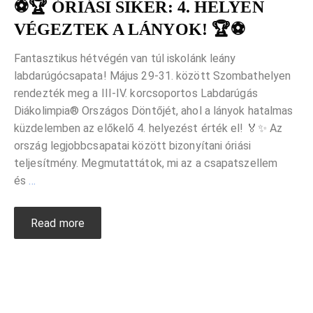
⚽️🏆 ÓRIÁSI SIKER: 4. HELYEN
VÉGEZTEK A LÁNYOK! 🏆⚽️
Fantasztikus hétvégén van túl iskolánk leány
labdarúgócsapata! Május 29-31. között Szombathelyen
rendezték meg a III-IV. korcsoportos Labdarúgás
Diákolimpia® Országos Döntőjét, ahol a lányok hatalmas
küzdelemben az előkelő 4. helyezést érték el! 🏅✨ Az
ország legjobbcsapatai között bizonyítani óriási
teljesítmény. Megmutattátok, mi az a csapatszellem
és
…
Read more