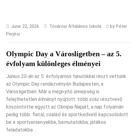
June 22, 2026
Tóvárosi Általános Iskola
by
Péter
Perjési
Olympic Day a Városligetben – az 5.
évfolyam különleges élményei
Június 20-án az 5. évfolyamos tanulókkal részt vettünk
az Olympic Day rendezvényén Budapesten, a
Városligetben. Már a megnyitó ünnepség is
felejthetetlen élményt nyújtott: több száz résztvevő
köszöntötte együtt az Olimpia Napját, a nap folyamán
pedig több fiatal, család és sportkedvelő kapcsolódott
be a sportversenyekbe, bemutatókba, játékos
feladatokba
…