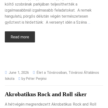
költő szobrának parkjában teljesíthették a
izgalmasabbnál izgalmasabb feladatokat. A remek
hangulatú, pörgős délután végén természetesen
győztest is hirdettünk: A versenyt idén a Széna
…
Read more
June 1, 2026
Élet a Tóvárosiban
,
Tóvárosi Általános
Iskola
by
Péter Perjési
Akrobatikus Rock and Roll siker
A hétvégén megrendezett Akrobatikus Rock and Roll