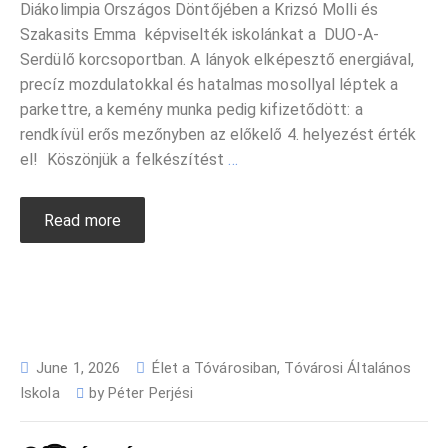
Diákolimpia Országos Döntőjében a Krizsó Molli és
Szakasits Emma képviselték iskolánkat a DUO-A-
Serdülő korcsoportban. A lányok elképesztő energiával,
precíz mozdulatokkal és hatalmas mosollyal léptek a
parkettre, a kemény munka pedig kifizetődött: a
rendkívül erős mezőnyben az előkelő 4. helyezést érték
el! Köszönjük a felkészítést
…
Read more
June 1, 2026
Élet a Tóvárosiban
,
Tóvárosi Általános
Iskola
by
Péter Perjési