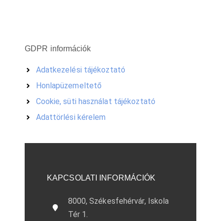
GDPR információk
Adatkezelési tájékoztató
Honlapüzemeltető
Cookie, süti használat tájékoztató
Adattörlési kérelem
KAPCSOLATI INFORMÁCIÓK
8000, Székesfehérvár, Iskola
Tér 1.