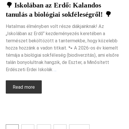
🌳 Iskolában az Erdő: Kalandos
tanulás a biológiai sokféleségről! 🌳
Hatalmas élményben volt része diákjainknak! Az
„Iskolában az Erdő” kezdeményezés keretében a
természet beköltözött a tantermekbe, hogy közelebb
hozza hozzánk a vadon titkait. 🐾 A 2026-os év kiemelt
témája a biológiai sokféleség (biodiverzitás), ami elsőre
talán bonyolultnak hangzik, de Eszter, a Minősített
Erdészeti Erdei Iskolák
…
Read more