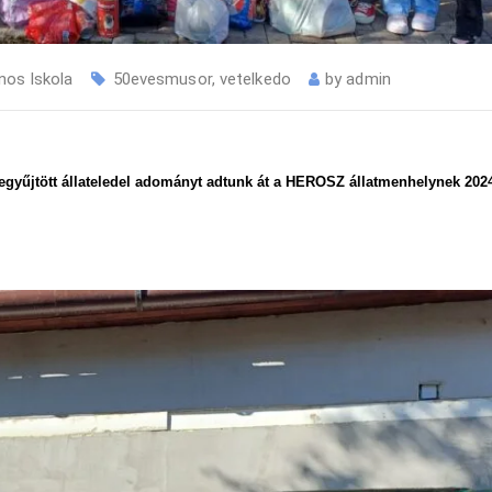
nos Iskola
50evesmusor
,
vetelkedo
by
admin
zegyűjtött állateledel adományt adtunk át a HEROSZ állatmenhelynek 2024