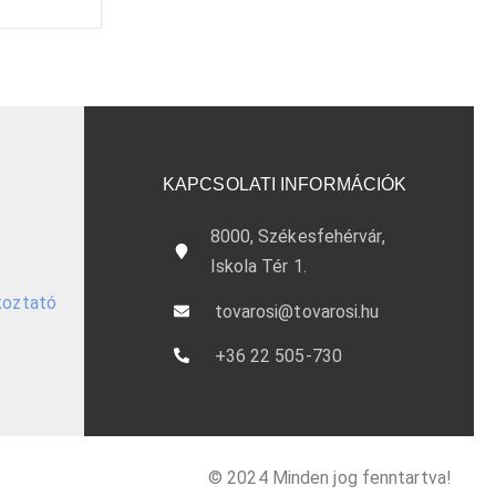
KAPCSOLATI INFORMÁCIÓK
8000, Székesfehérvár,
Iskola Tér 1.
ékoztató
tovarosi@tovarosi.hu
+36 22 505-730
© 2024 Minden jog fenntartva!