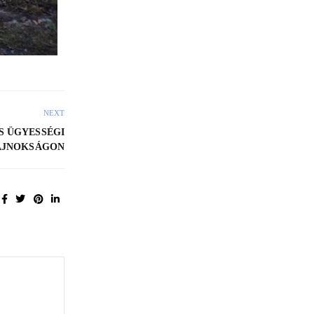
NEXT
OS ÜGYESSÉGI
AJNOKSÁGON