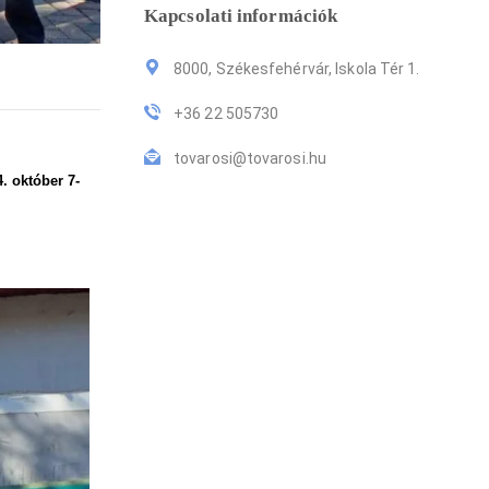
Kapcsolati információk
8000, Székesfehérvár, Iskola Tér 1.
+36 22 505730
tovarosi@tovarosi.hu
. október 7-