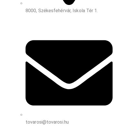
8000, Székesfehérvár, Iskola Tér 1.
tovarosi@tovarosi.hu